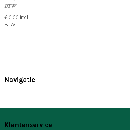
t
BTW
i
€
0,00
incl.
BTW
o
n
TOEVOEGEN AAN WINKELWAGEN
Navigatie
Klantenservice