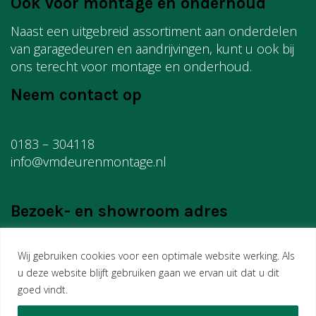
Ook voor montage en onderhoud
Naast een uitgebreid assortiment aan onderdelen
van garagedeuren en aandrijvingen, kunt u ook bij
ons terecht voor montage en onderhoud.
Neem contact op
0183 – 304118
info@vmdeurenmontage.nl
Bezoek- en showroom adres
Wij gebruiken cookies voor een optimale website werking. Als
VM Montage
u deze website blijft gebruiken gaan we ervan uit dat u dit
Edisonweg 18
goed vindt.
4207 HG Gorinchem