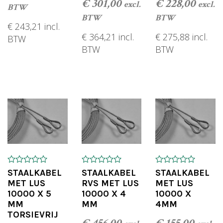
€
301,00
€
228,00
excl.
excl.
BTW
t
BTW
BTW
i
€
243,21
incl.
€
364,21
incl.
€
275,88
incl.
BTW
o
BTW
BTW
n
TOEVOEGEN AAN WINKELWAGEN
TOEVOEGEN AAN WINKELWAGEN
TOEVOEGEN AAN
0
0
0
STAALKABEL
STAALKABEL
STAALKABEL
o
o
o
MET LUS
RVS MET LUS
MET LUS
u
u
u
10000 X 5
10000 X 4
10000 X
t
t
t
o
o
o
MM
MM
4MM
f
f
f
TORSIEVRIJ
5
5
5