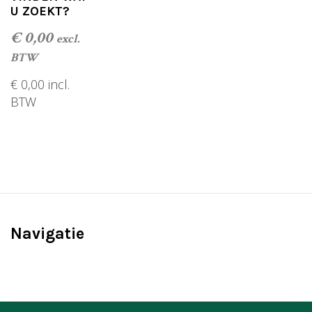
o
U ZOEKT?
f
5
€
0,00
excl.
BTW
€
0,00
incl.
BTW
TOEVOEGEN AAN WINKELWAGEN
Navigatie