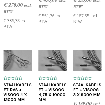
€
456,00
€
155,00
excl.
excl.
€
278,00
excl.
BTW
BTW
BTW
€
551,76
incl.
€
187,55
incl.
€
336,38
incl.
BTW
BTW
BTW
TOEVOEGEN AAN WINKELWAGEN
TOEVOEGEN AAN
TOEVOEGEN AAN WINKELWAGEN
0
0
0
STAALKABELS
STAALKABELS
STAALKABELS
o
o
o
ET RVS +
ET + VISOOG
ET + VISOOG
u
u
u
VISOOG 4 X
4,75 X 10000
3 X 9000 MM
t
t
t
o
o
o
12000 MM
MM
f
f
f
€
139,00
excl.
5
5
5