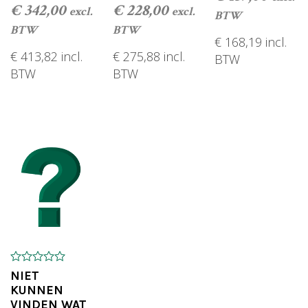
€
342,00
€
228,00
excl.
excl.
BTW
BTW
BTW
€
168,19
incl.
€
413,82
incl.
€
275,88
incl.
BTW
BTW
BTW
TOEVOEGEN AAN
TOEVOEGEN AAN WINKELWAGEN
TOEVOEGEN AAN WINKELWAGEN
0
NIET
o
KUNNEN
u
VINDEN WAT
t