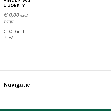
VINDEN WAT
t
o
U ZOEKT?
f
5
i
€
0,00
excl.
o
BTW
n
€
0,00
incl.
BTW
TOEVOEGEN AAN WINKELWAGEN
Navigatie