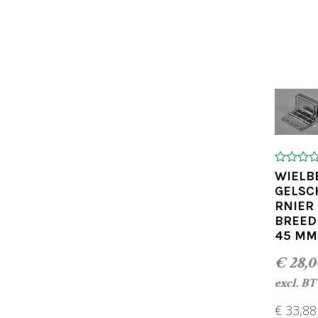
TOEV
0
WIELB
o
GELSC
u
RNIER
t
o
BREED
f
45 MM
5
€
28,0
excl. B
€
33,88