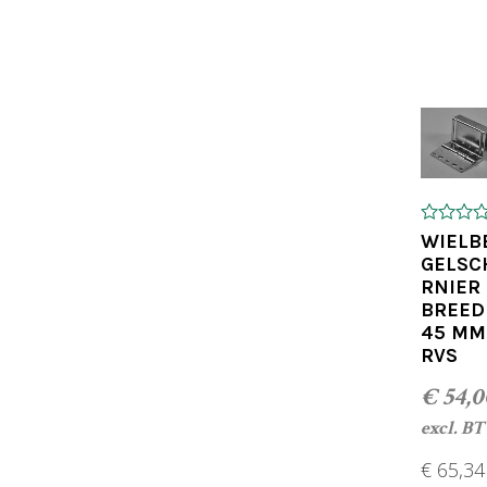
l
0
WIELB
o
GELSC
u
RNIER
t
o
BREED
f
45 MM
5
RVS
€
54,0
excl. B
€
65,34