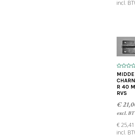
incl. B
TOEV
0
MIDDE
o
CHARN
u
R 40 
t
o
RVS
f
5
€
21,0
excl. B
€
25,41
incl. B