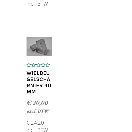
incl. BTW
GEN
TOEVOEGEN AAN WINKELWAGEN
0
WIELBEU
o
GELSCHA
u
RNIER 40
t
o
MM
f
5
€
20,00
excl. BTW
€
24,20
incl. BTW