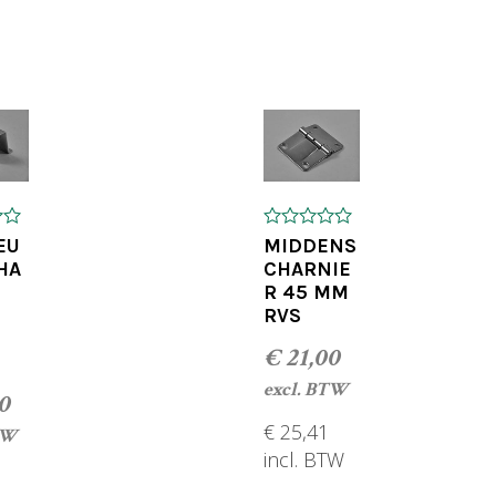
TOEVOEGEN AAN WINKELWA
0
EU
MIDDENS
o
HA
CHARNIE
u
R 45 MM
t
o
RVS
f
5
€
21,00
excl. BTW
0
€
25,41
TW
incl. BTW