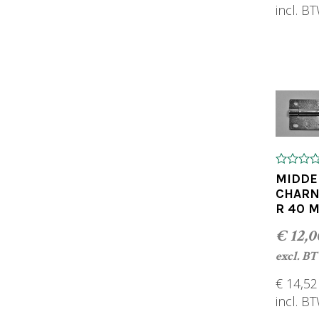
incl. B
TOEV
0
MIDDE
o
CHARN
u
R 40 
t
o
f
€
12,0
5
excl. B
€
14,52
incl. B