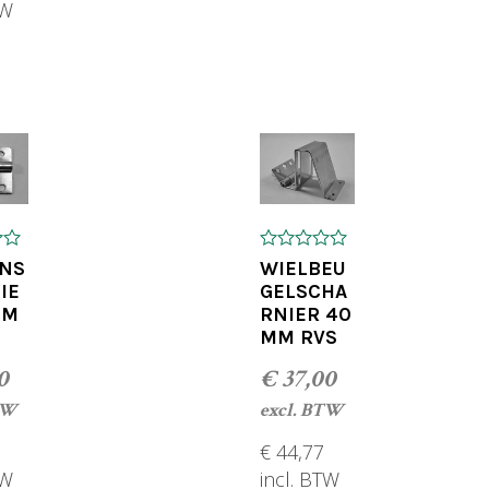
TW
TOEVOEGEN AAN WINKELWA
OEGEN AAN WINKELWAGEN
0
NS
WIELBEU
o
IE
GELSCHA
u
MM
RNIER 40
t
o
MM RVS
f
5
0
€
37,00
TW
excl. BTW
€
44,77
TW
incl. BTW