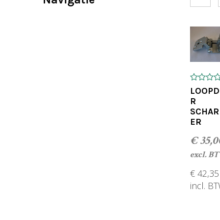
n
0
LOOPD
o
R
u
k
SCHAR
t
o
ER
f
5
€
35,0
excl. B
e
€
42,35
incl. B
TOEV