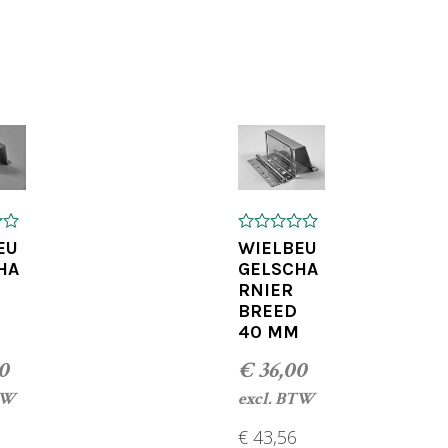
OEGEN AAN WINKELWAGEN
TOEVOEGEN AAN WINKELWA
0
EU
WIELBEU
o
HA
GELSCHA
u
RNIER
t
o
BREED
f
40 MM
5
0
€
36,00
TW
excl. BTW
€
43,56