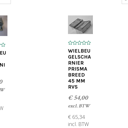
0
WIELBEU
EU
o
GELSCHA
u
RNIER
t
NI
o
PRISMA
f
BREED
5
0
45 MM
RVS
TW
€
54,00
excl. BTW
TW
€
65,34
OEGEN AAN WINKELWAGEN
incl. BTW