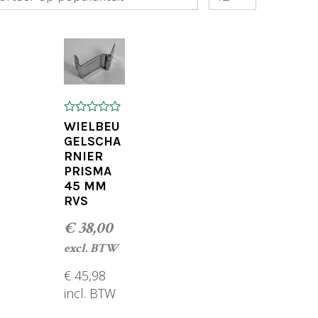
0
WIELBEU
o
GELSCHA
u
RNIER
t
o
PRISMA
f
45 MM
5
RVS
€
38,00
excl. BTW
€
45,98
incl. BTW