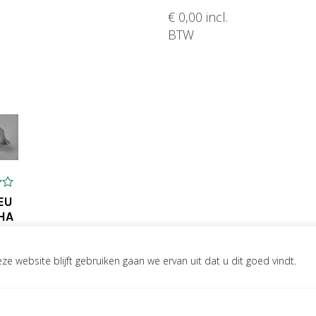
€
0,00
incl.
OEGEN AAN WINKELWAGEN
BTW
TOEVOEGEN AAN WINKELWA
EU
HA
 45
e website blijft gebruiken gaan we ervan uit dat u dit goed vindt.
0
TW