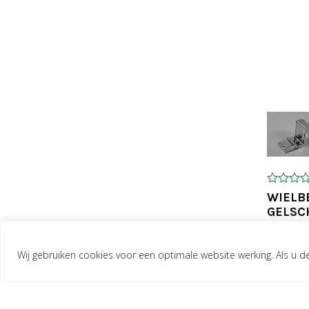
TOEV
0
WIELB
o
GELSC
u
RNIER
t
o
MM
f
Wij gebruiken cookies voor een optimale website werking. Als u dez
5
€
20,0
excl. B