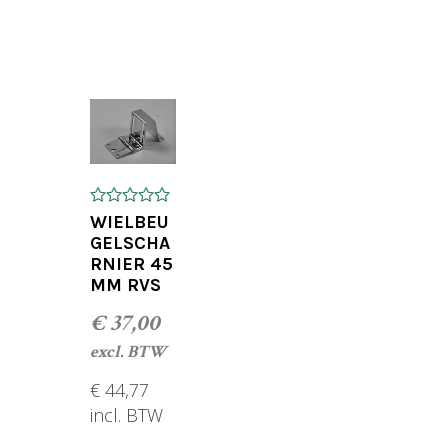
TOEVOEGEN AAN WINKELWAGEN
GEN
0
WIELBEU
o
GELSCHA
u
RNIER 45
t
o
MM RVS
f
5
€
37,00
excl. BTW
€
44,77
incl. BTW