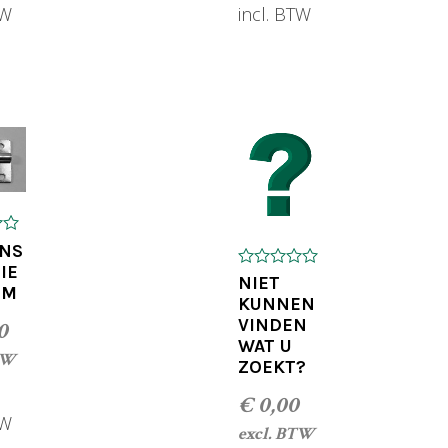
TW
incl. BTW
OEGEN AAN WINKELWAGEN
TOEVOEGEN AAN WINKELWA
NS
IE
0
NIET
MM
o
KUNNEN
u
VINDEN
0
t
o
WAT U
f
TW
ZOEKT?
5
€
0,00
TW
excl. BTW