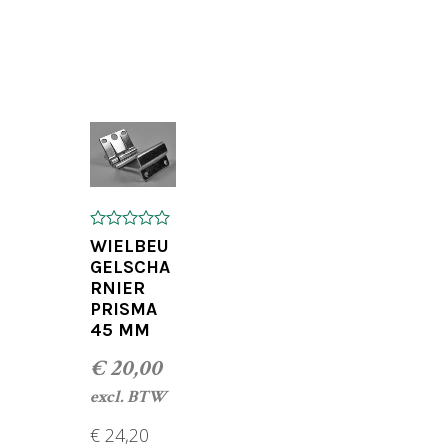
GEN
TOEVOEGEN AAN WINKELWAGEN
0
WIELBEU
o
GELSCHA
u
RNIER
t
o
PRISMA
f
45 MM
5
€
20,00
excl. BTW
€
24,20