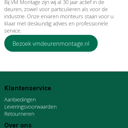
Bij VM Montage zijn wij al 30 jaar actief in de
deuren, zowel voor particulieren als voor de
industrie. Onze ervaren monteurs staan voor u
klaar met deskundig advies en professionele
service.
Bezoek vmdeurenmontage.nl
Klantenservice
Aanbiedingen
Leveringsvoorwaarden
Retourneren
Over ons