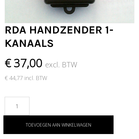
t
i
RDA HANDZENDER 1-
o
n
KANAALS
€
37,00
excl. BTW
€
44,77
incl. BTW
TOEVOEGEN AAN WINKELWAGEN