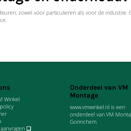
de deuren, zowel voor particulieren als voor de industri
ce.
ons
Onderdeel van VM
Montage
M Winkel
 policy
www.vmwinkel.nl is een
mer
onderdeel van VM Montag
p
Gorinchem.
 aanvragen
❏