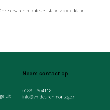
e. Onze ervaren monteurs staan voor u klaar
Neem contact op
0183 – 304118
e uit
info@vmdeurenmontage.nl