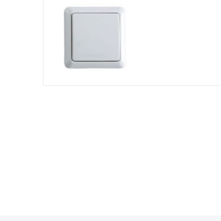
n
k
e