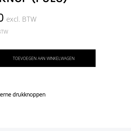
0
excl. BTW
 BTW
TOEVOEGEN AAN WINKELWAGEN
terne drukknoppen