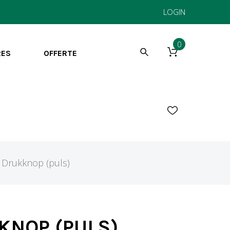
LOGIN
0
RES
OFFERTE
Drukknop (puls)
KNOP (PULS)