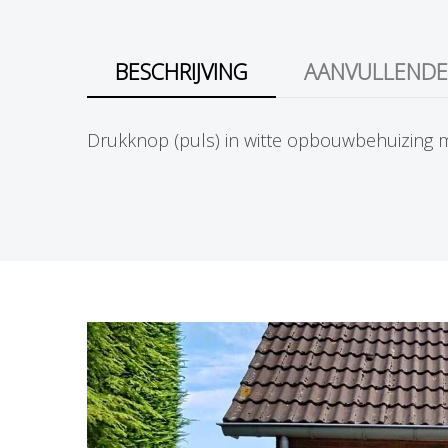
l
BESCHRIJVING
AANVULLENDE
Drukknop (puls) in witte opbouwbehuizing m