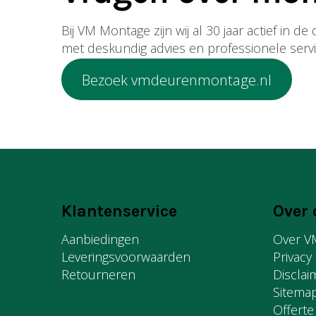
Bij VM Montage zijn wij al 30 jaar actief in 
met deskundig advies en professionele servi
Bezoek vmdeurenmontage.nl
Klantenservice
Over 
Aanbiedingen
Over V
Leveringsvoorwaarden
Privacy
Retourneren
Disclai
Sitema
Offerte