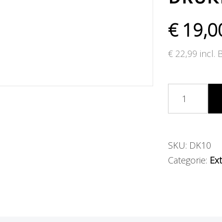
€
19,0
€
22,99
incl.
SKU:
DK10
Categorie:
Ex