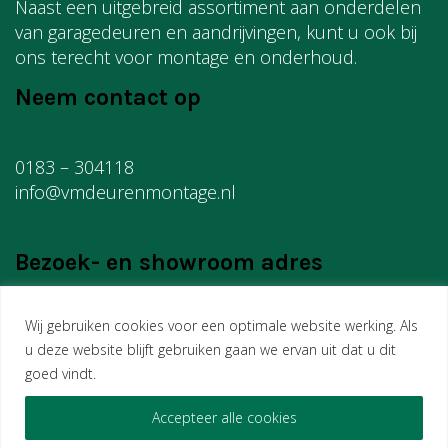
Naast een uitgebreid assortiment aan onderdelen
van garagedeuren en aandrijvingen, kunt u ook bij
ons terecht voor montage en onderhoud.
Neem contact op
0183 – 304118
info@vmdeurenmontage.nl
Bezoek- en showroom adres
Wij gebruiken cookies voor een optimale website werking. Als
VM Montage
u deze website blijft gebruiken gaan we ervan uit dat u dit
Edisonweg 18
goed vindt.
4207 HG Gorinchem
Accepteer alle cookies