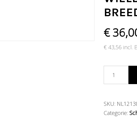
BREE
€
36,0
€
43,56
incl.
SKU:
NL1213
Categorie:
Sc