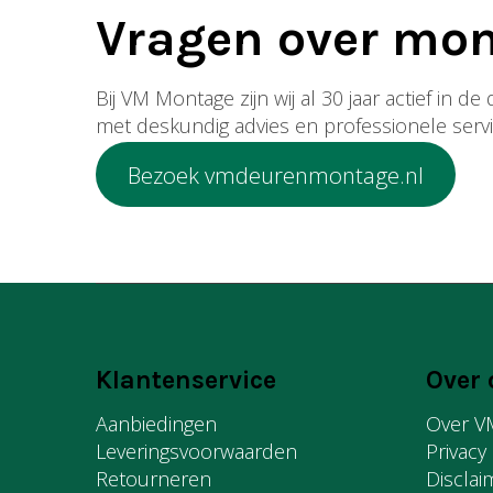
Vragen over mo
Bij VM Montage zijn wij al 30 jaar actief in 
met deskundig advies en professionele servi
Bezoek vmdeurenmontage.nl
Klantenservice
Over 
Aanbiedingen
Over V
Leveringsvoorwaarden
Privacy
Retourneren
Disclai