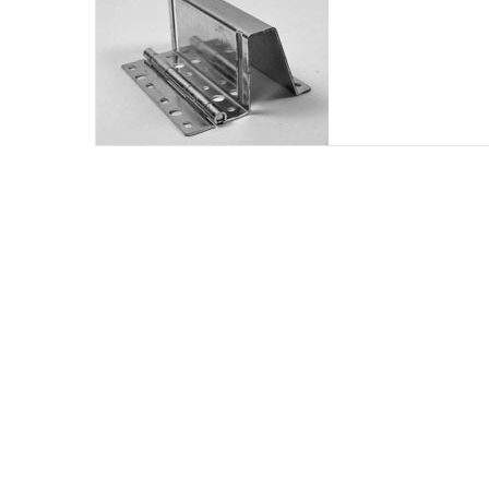
n
k
e