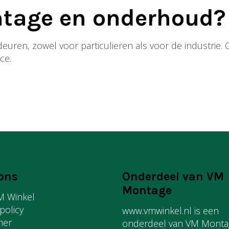
ntage en onderhoud?
de deuren, zowel voor particulieren als voor de industri
ce.
ons
Onderdeel van VM
Montage
M Winkel
 policy
www.vmwinkel.nl is een
mer
onderdeel van VM Montag