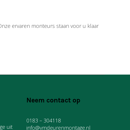
e. Onze ervaren monteurs staan voor u klaar
Neem contact op
0183 – 304118
e uit
info@vmdeurenmontage.nl