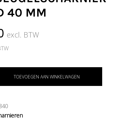
D 40 MM
0
excl. BTW
 BTW
TOEVOEGEN AAN WINKELWAGEN
840
harnieren