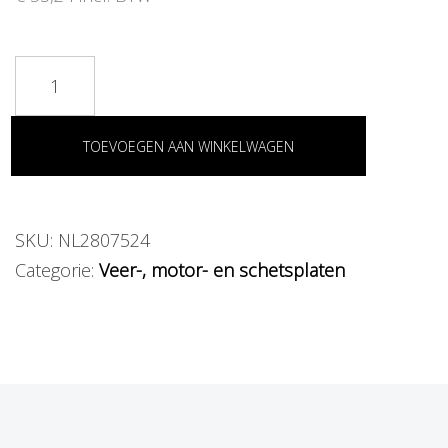
t
i
o
n
TOEVOEGEN AAN WINKELWAGEN
SKU:
NL2807524
Categorie:
Veer-, motor- en schetsplaten