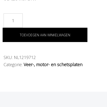
t
i
o
n
TOEVOEGEN AAN WINKELWAGEN
SKU:
NL1219712
Categorie:
Veer-, motor- en schetsplaten