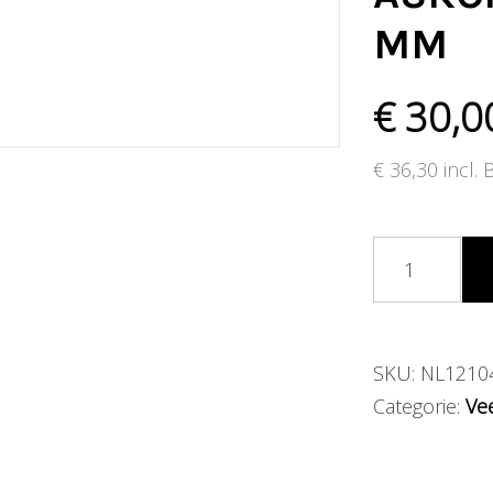
MM
€
30,0
€
36,30
incl.
SKU:
NL1210
Categorie:
Ve