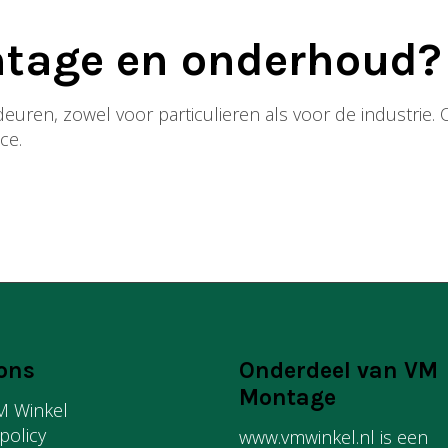
ntage en onderhoud?
de deuren, zowel voor particulieren als voor de industri
ce.
ons
Onderdeel van VM
Montage
M Winkel
 policy
www.vmwinkel.nl is een