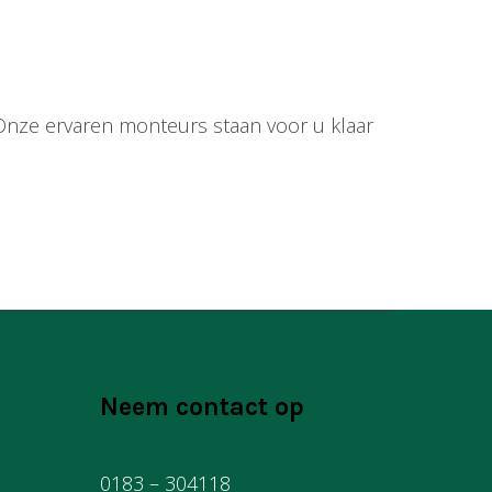
e. Onze ervaren monteurs staan voor u klaar
Neem contact op
0183 – 304118