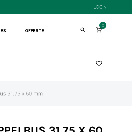
LOGIN
0
RES
OFFERTE
us 31,75 x 60 mm
PELBUS 31,75 X 60