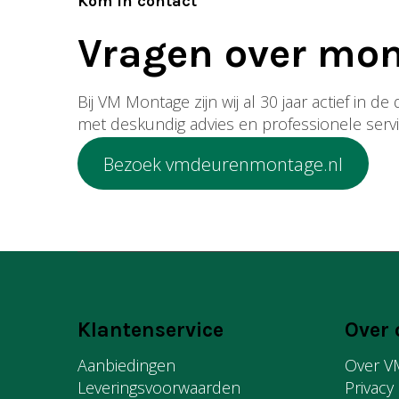
Kom in contact
Vragen over mo
Bij VM Montage zijn wij al 30 jaar actief in 
met deskundig advies en professionele servi
Bezoek vmdeurenmontage.nl
Klantenservice
Over 
Aanbiedingen
Over V
Leveringsvoorwaarden
Privacy