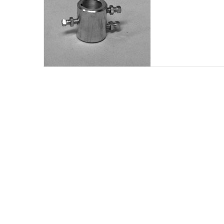
n
k
e