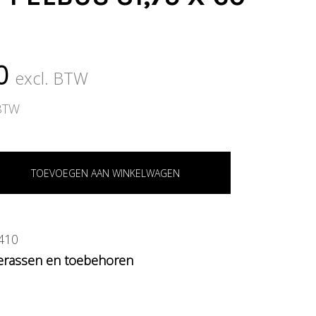
0
excl. BTW
 BTW
TOEVOEGEN AAN WINKELWAGEN
410
erassen en toebehoren