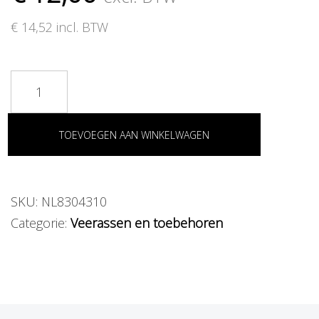
t
€
14,52
incl. BTW
i
o
n
TOEVOEGEN AAN WINKELWAGEN
SKU:
NL8304310
Categorie:
Veerassen en toebehoren